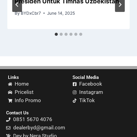
Presiden Untuk Timnas Uzbekistan
By
BYDxCbr7
June 14, 2025
Links
Social Media
Home
Facebook
Pricelist
Instagram
Info Promo
TikTok
Contact Us
0851 5670 4076
dealerbyd@gmail.com
Dev by Nera Studio